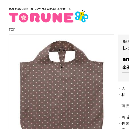
TOP
商品
レ
a
楽
・
・
・
商
・
商
・
包