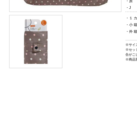
・
・
・
１ カ
・
小
・
外
※サイ
※セッ
合がご
※商品