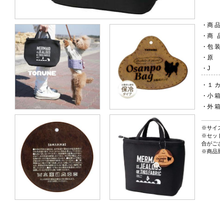
・
商
・
商
・
包
・
・
・
１ カ
・
小
・
外
※サイ
※セッ
合がご
※商品