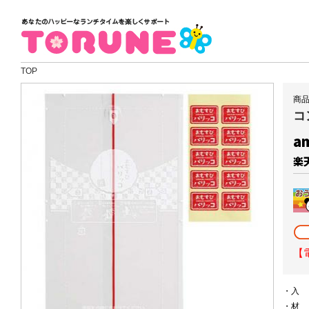
TOP
商品
コ
a
楽
【
・
・