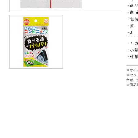
・
商
・
商
・
包
・
・
・
１ カ
・
小
・
外
※サイ
※セッ
合がご
※商品