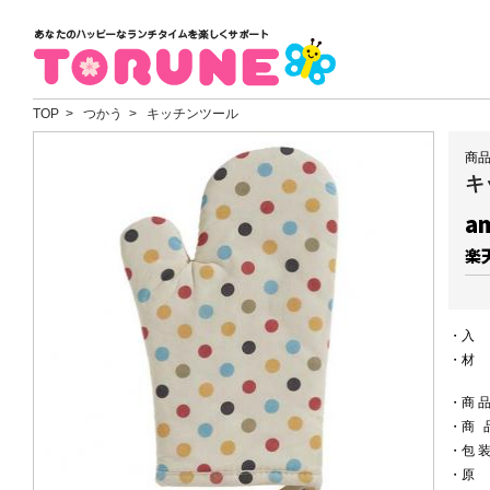
TOP
> つかう > キッチンツール
商品
キ
a
楽
・
・
・
商
・
商
・
包
・