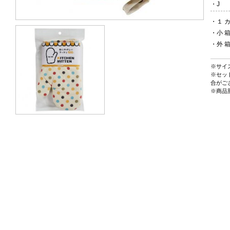
・
・
１ カ
・
小
・
外
※サイ
※セッ
合がご
※商品