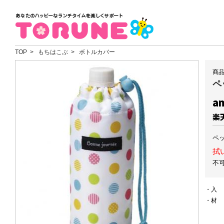
TOP
> もちはこぶ > ボトルカバー
商品
ペ
a
楽
ペッ
拭
不
・
・