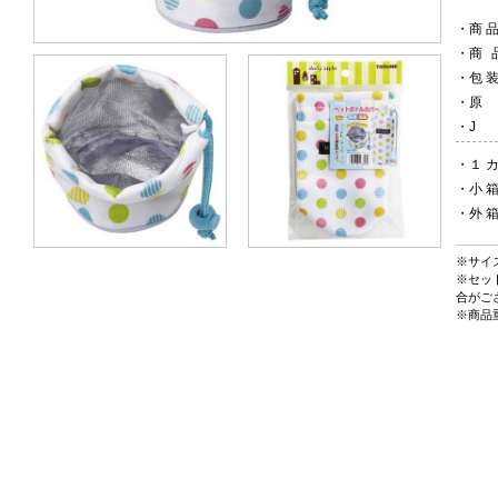
・
商
・
商
・
包
・
・
・
１ カ
・
小
・
外
※サイ
※セッ
合がご
※商品