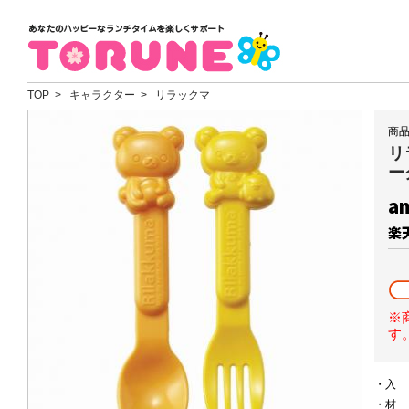
TOP
> キャラクター > リラックマ
商品
リ
ー
a
楽
※
す
・
・