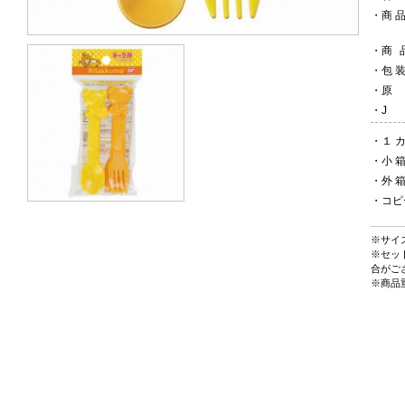
・
商
・
商
・
包
・
・
・
１ カ
・
小
・
外
・
コピ
※サイ
※セッ
合がご
※商品