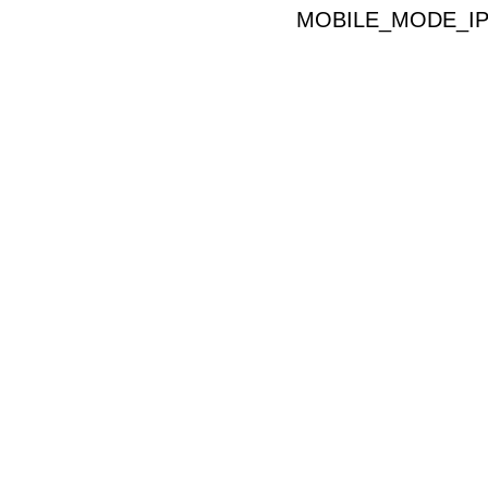
MOBILE_MODE_I