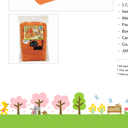
・ 1 C
・ Ite
・ We
・ Pac
・ Box
・ Car
・ Cou
・ JA
* All si
* The se
* View p