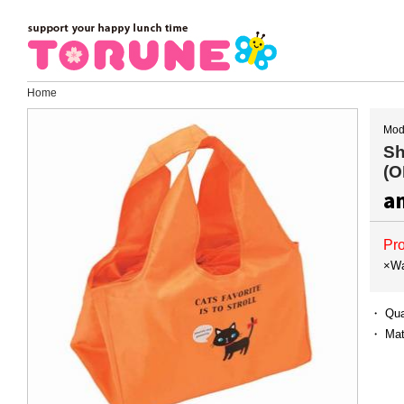
Home
Mod
Sh
(O
a
Pro
×Wa
・ Qua
・ Mat